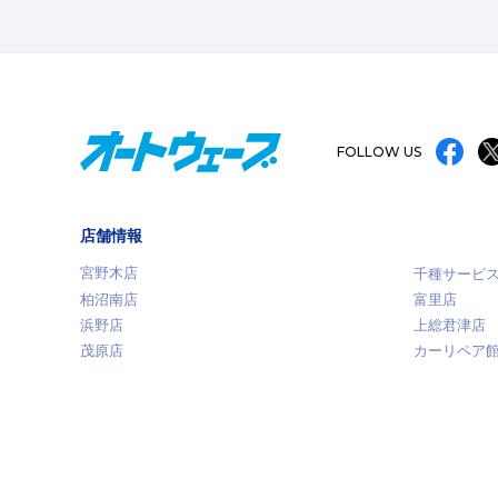
FOLLOW US
店舗情報
宮野木店
千種サービ
柏沼南店
富里店
浜野店
上総君津店
茂原店
カーリペア