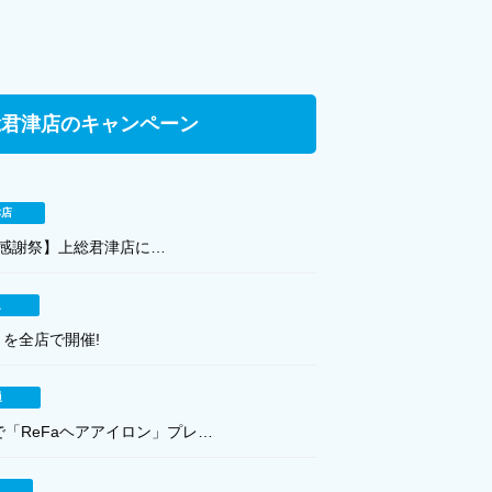
総君津店のキャンペーン
津店
客様感謝祭】上総君津店に…
通
】を全店で開催!
通
「ReFaヘアアイロン」プレ…