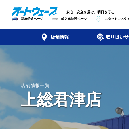
安心・安全を届け、明日を守る
新車特設ページ
輸入車特設ページ
スタッドレスタイ
店舗情報
取り扱いサ
店舗情報一覧
上総君津店