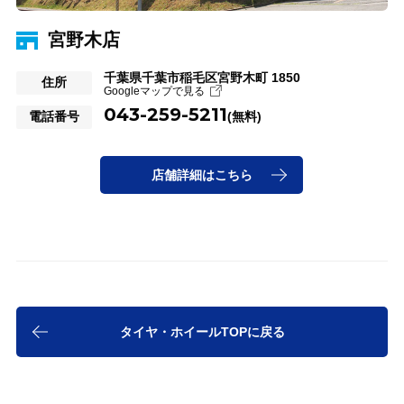
宮野木店
柏沼南店
富里店
浜野店
茂原店
上総君津店
千葉県千葉市稲毛区宮野木町 1850
千葉県柏市風早1-6-7
千葉県富里市七栄525-31
千葉県千葉市中央区浜野町1025-131
千葉県茂原市北塚 1226-1
千葉県君津市法木作1-1-11
住所
住所
住所
住所
住所
住所
Googleマップで見る
Googleマップで見る
Googleマップで見る
Googleマップで見る
Googleマップで見る
Googleマップで見る
043-259-5211
04-7193-7011
0476-91-1611
043-305-1234
0475-22-8211
0439-55-5811
電話番号
電話番号
電話番号
電話番号
電話番号
電話番号
(代)
(代)
(無料)
(代)
(代)
(代)
0120-924-706
0476-91-1511
0120-924-748
0120-924-914
0120-924-609
(タイヤ)
(車検)
(車検)
(車検)
(車検)
0120-924-563
（車検）
店舗詳細はこちら
店舗詳細はこちら
店舗詳細はこちら
店舗詳細はこちら
店舗詳細はこちら
店舗詳細はこちら
タイヤ・ホイールTOPに戻る