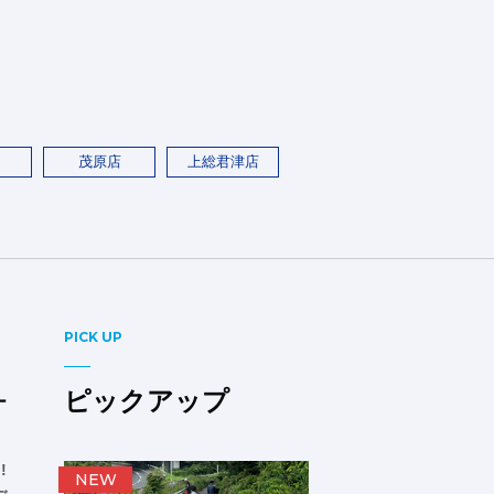
茂原店
上総君津店
PICK UP
ピックアップ
ー
!
NEW