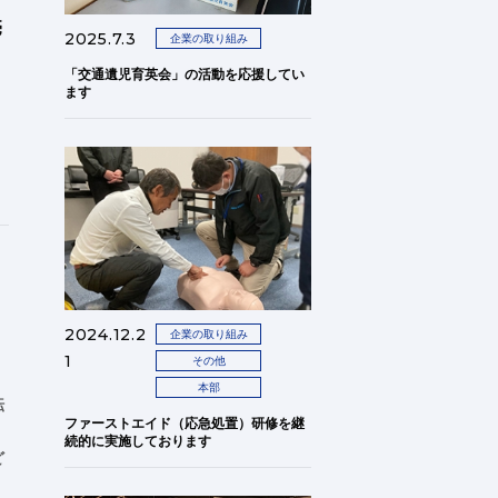
売
2025.7.3
企業の取り組み
「交通遺児育英会」の活動を応援してい
ます
2024.12.2
企業の取り組み
1
その他
本部
転
ファーストエイド（応急処置）研修を継
続的に実施しております
ど