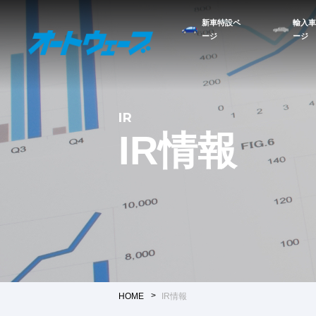
新車特設ペ
輸入車
ージ
ージ
IR
IR情報
HOME
IR情報