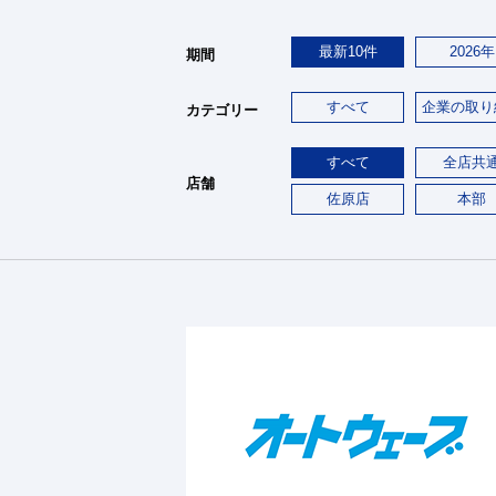
最新10件
2026年
期間
すべて
企業の取り
カテゴリー
すべて
全店共
店舗
佐原店
本部