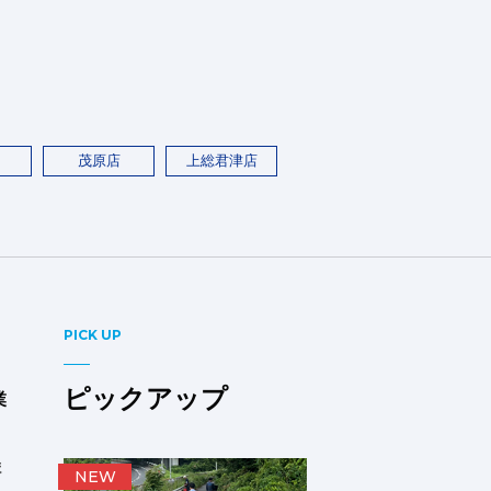
茂原店
上総君津店
PICK UP
ピックアップ
業
ま
NEW