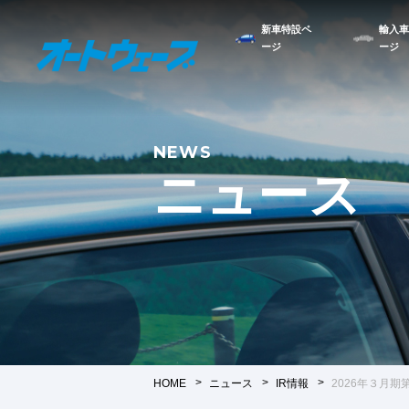
新車特設ペ
輸入車
ージ
ージ
NEWS
ニュース
HOME
ニュース
IR情報
2026年３月