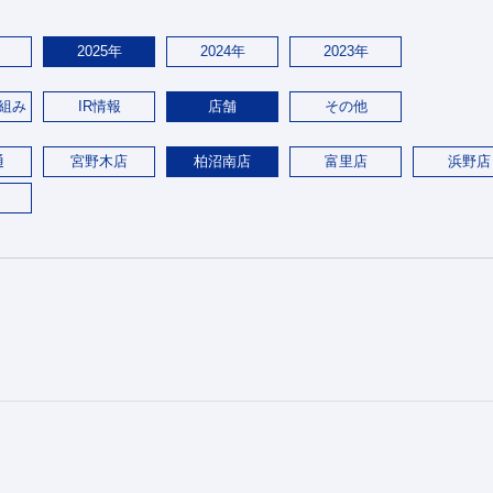
2025年
2024年
2023年
組み
IR情報
店舗
その他
通
宮野木店
柏沼南店
富里店
浜野店
。