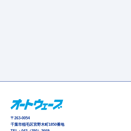
〒263-0054
千葉市稲毛区宮野木町1850番地
TEL :
043（250）2669