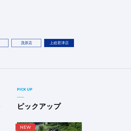
茂原店
上総君津店
PICK UP
ピックアップ
NEW