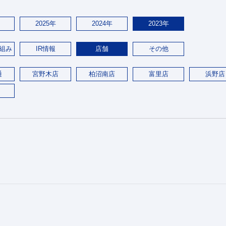
2025年
2024年
2023年
組み
IR情報
店舗
その他
通
宮野木店
柏沼南店
富里店
浜野店
。