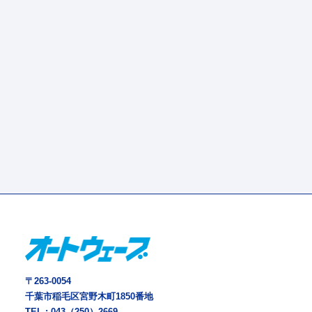
〒263-0054
千葉市稲毛区宮野木町1850番地
TEL :
043（250）2669