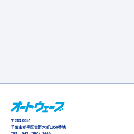
〒263-0054
千葉市稲毛区宮野木町1850番地
TEL :
043（250）2669