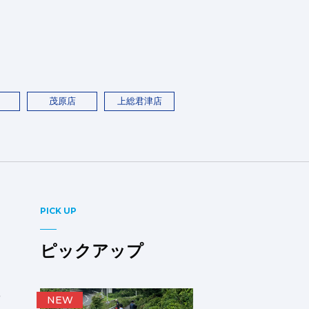
茂原店
上総君津店
PICK UP
ピックアップ
に
NEW