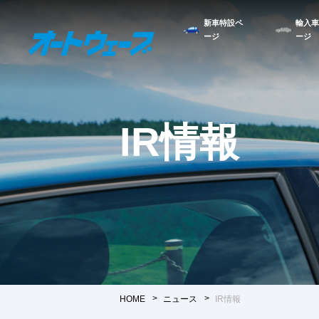
新車特設ペ
輸入車
ージ
ージ
IR情報
HOME
ニュース
IR情報