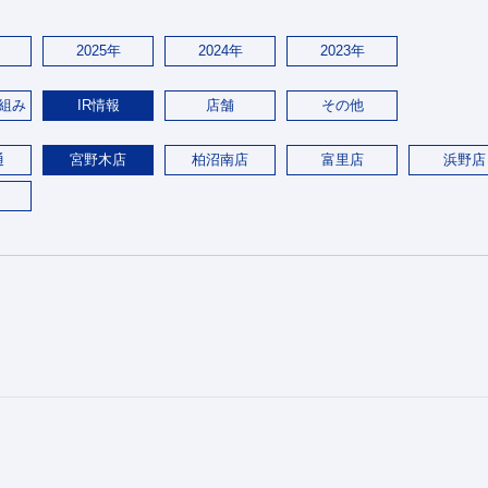
2025年
2024年
2023年
組み
IR情報
店舗
その他
通
宮野木店
柏沼南店
富里店
浜野店
。