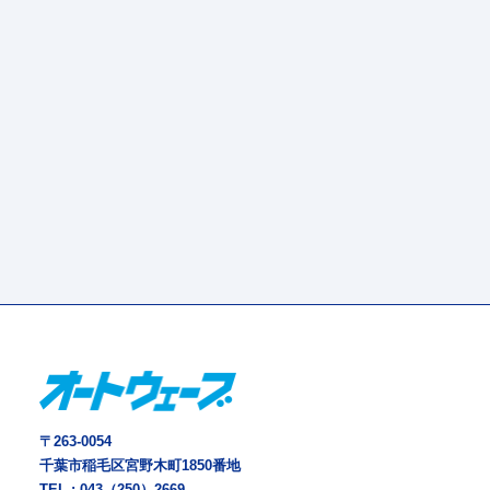
〒263-0054
千葉市稲毛区宮野木町1850番地
TEL :
043（250）2669