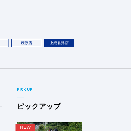
茂原店
上総君津店
PICK UP
ピックアップ
NEW