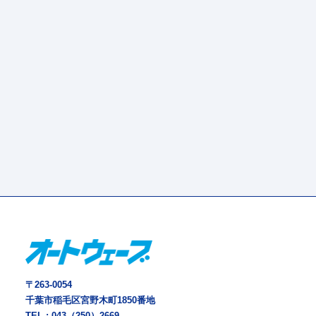
〒263-0054
千葉市稲毛区宮野木町1850番地
TEL :
043（250）2669