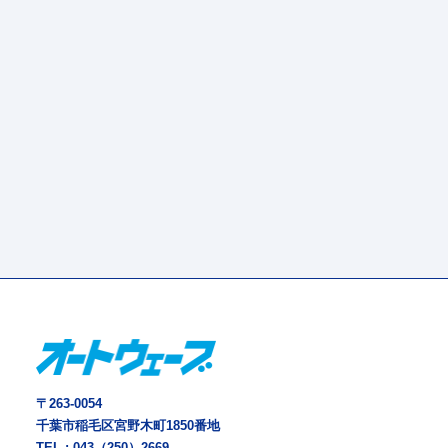
〒263-0054
千葉市稲毛区宮野木町1850番地
TEL :
043（250）2669