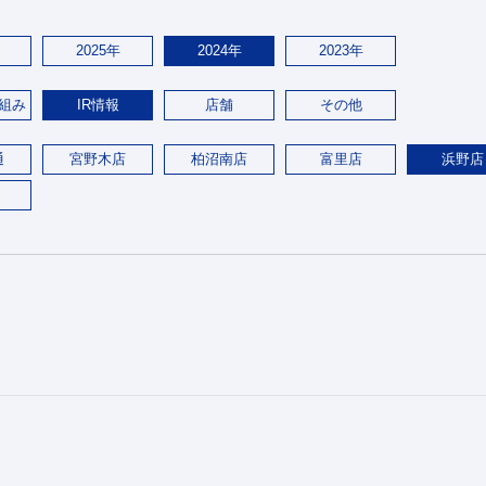
2025年
2024年
2023年
組み
IR情報
店舗
その他
通
宮野木店
柏沼南店
富里店
浜野店
。