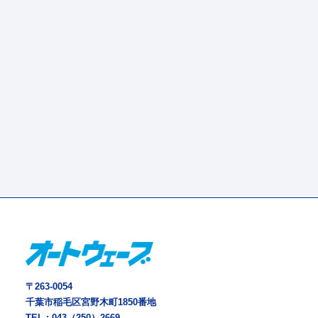
〒263-0054
千葉市稲毛区宮野木町1850番地
TEL :
043（250）2669