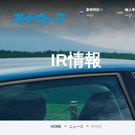
新車特設ペ
輸入車
ージ
ージ
IR情報
HOME
ニュース
IR情報