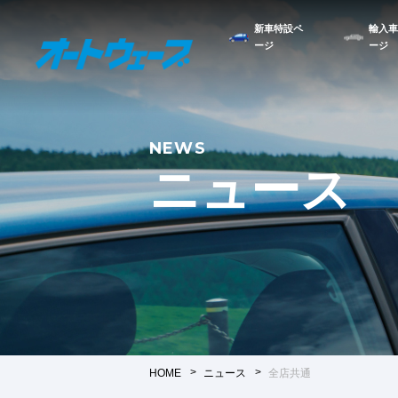
新車特設ペ
輸入車
ージ
ージ
NEWS
ニュース
HOME
ニュース
全店共通