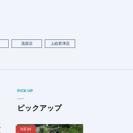
茂原店
上総君津店
PICK UP
ピックアップ
し
NEW