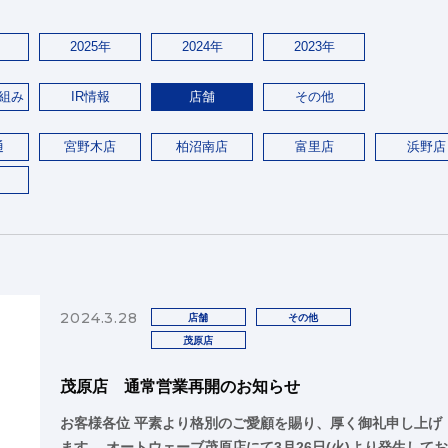
2025年
2024年
2023年
組み
IR情報
店舗
その他
通
宮野木店
柏沼南店
富里店
浜野店
2024.3.28
店舗
その他
茂原店
茂原店 通常営業再開のお知らせ
お客様各位 平素より格別のご愛顧を賜り、厚く御礼申し上げ
ます。 オートウェーブ茂原店にて3月26日(火)より発生して