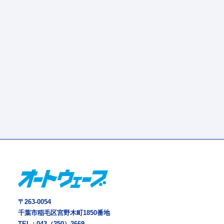
〒263-0054
千葉市稲毛区宮野木町1850番地
TEL :
043（250）2669