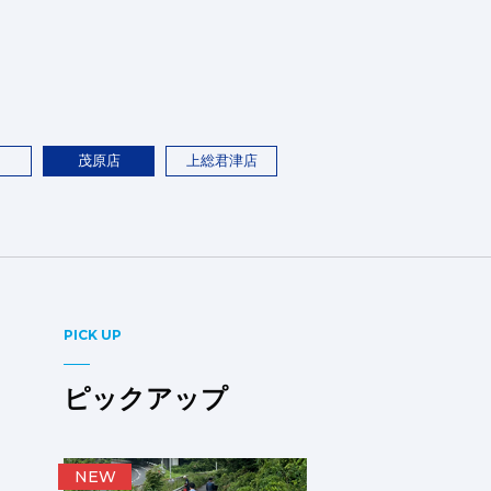
茂原店
上総君津店
PICK UP
ピックアップ
NEW
お