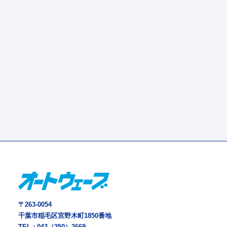
〒263-0054
千葉市稲毛区宮野木町1850番地
TEL :
043（250）2669