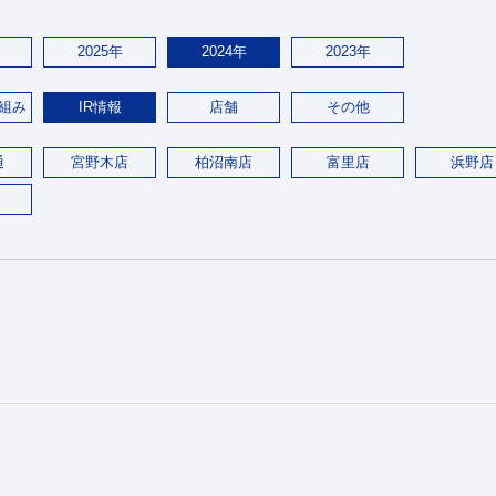
2025年
2024年
2023年
組み
IR情報
店舗
その他
通
宮野木店
柏沼南店
富里店
浜野店
。