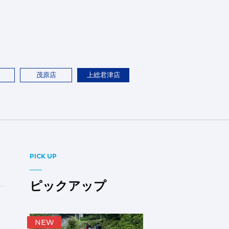
茂原店
上総君津店
PICK UP
ピックアップ
NEW