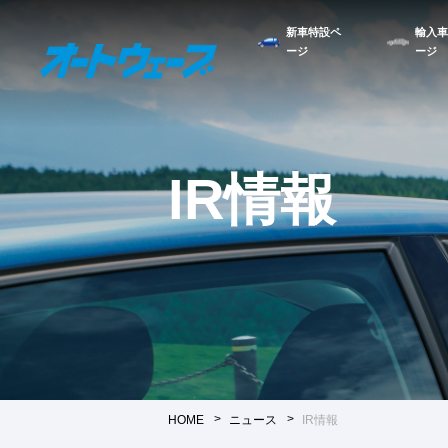
新車特設ペ
輸入車
ージ
ージ
IR情報
HOME
ニュース
IR情報