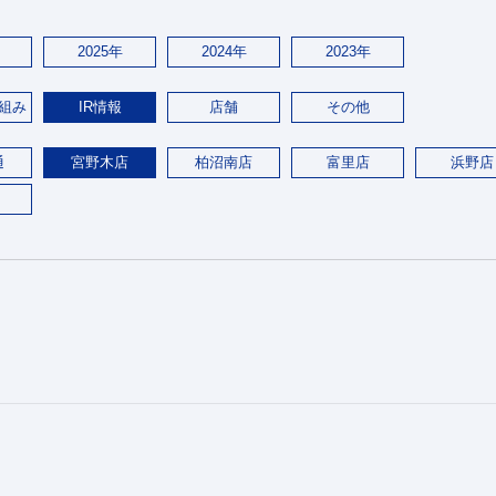
2025年
2024年
2023年
組み
IR情報
店舗
その他
通
宮野木店
柏沼南店
富里店
浜野店
。