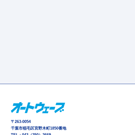
〒263-0054
千葉市稲毛区宮野木町1850番地
TEL :
043（250）2669