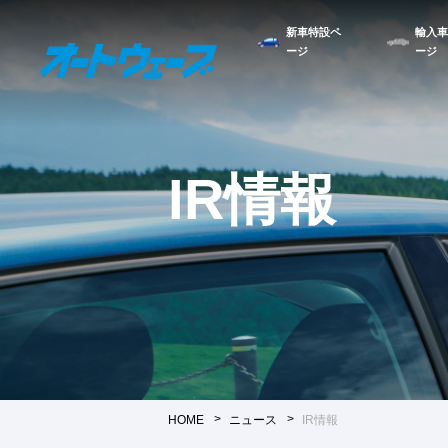
新車特設ペ
輸入車
ージ
ージ
IR情報
HOME
ニュース
IR情報