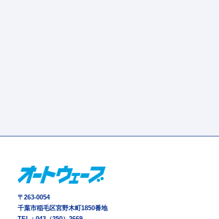
〒263-0054
千葉市稲毛区宮野木町1850番地
TEL :
043（250）2669