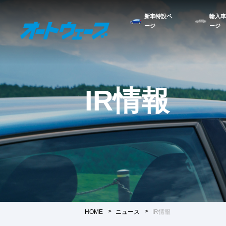
新車特設ペ
輸入車
ージ
ージ
IR情報
HOME
ニュース
IR情報