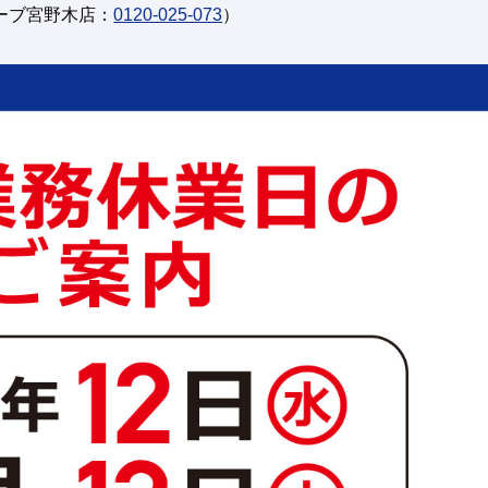
ーブ宮野木店：
0120-025-073
）