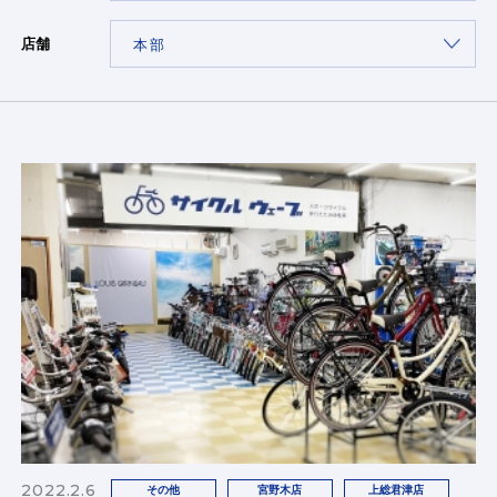
店舗
2022.2.6
その他
宮野木店
上総君津店