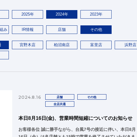
2025年
2024年
2023年
組み
IR情報
店舗
その他
通
宮野木店
柏沼南店
富里店
浜野店
2024.8.16
店舗
その他
全店共通
本日8月16日(金)、営業時間短縮についてのお知らせ
お客様各位 誠に勝手ながら、台風7号の接近に伴い、本日8月
16日（金）は各店舗とも15時で営業を終了させていただきま