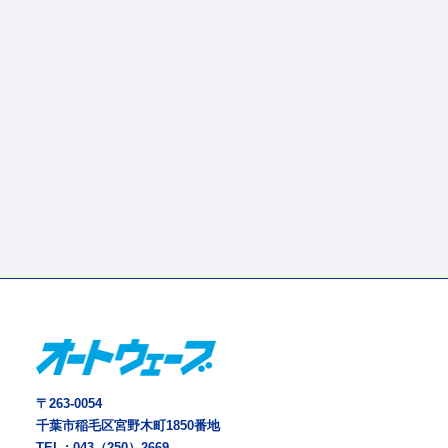
〒263-0054
千葉市稲毛区宮野木町1850番地
TEL :
043（250）2669