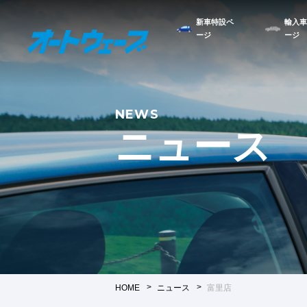
新車特設ペ
輸入車
ージ
ージ
NEWS
ニュース
HOME
ニュース
富里店