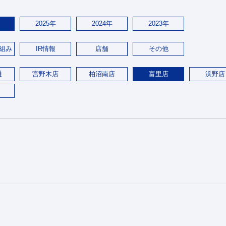
2025年
2024年
2023年
組み
IR情報
店舗
その他
通
宮野木店
柏沼南店
富里店
浜野店
。