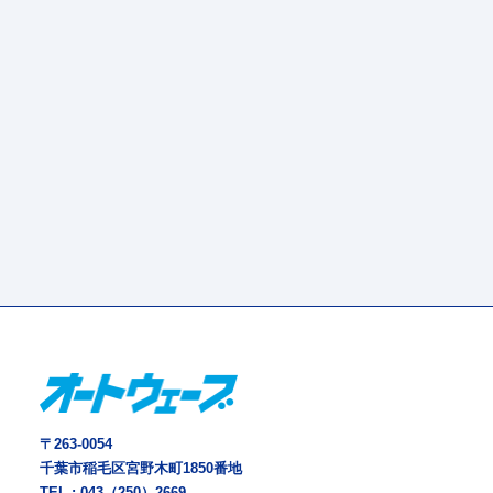
〒263-0054
千葉市稲毛区宮野木町1850番地
TEL :
043（250）2669