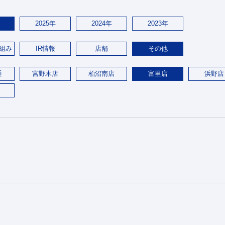
2025年
2024年
2023年
組み
IR情報
店舗
その他
通
宮野木店
柏沼南店
富里店
浜野店
。