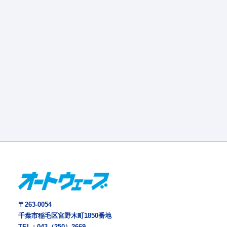
〒263-0054
千葉市稲毛区宮野木町1850番地
TEL :
043（250）2669