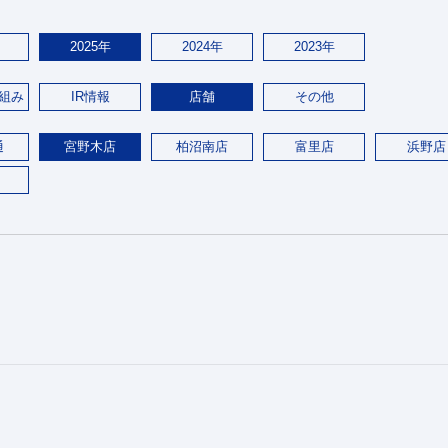
2025年
2024年
2023年
組み
IR情報
店舗
その他
通
宮野木店
柏沼南店
富里店
浜野店
。