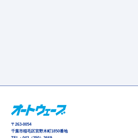
〒263-0054
千葉市稲毛区宮野木町1850番地
TEL :
043（250）2669