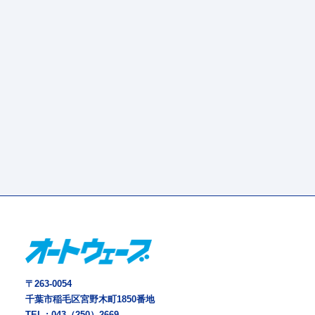
〒263-0054
千葉市稲毛区宮野木町1850番地
TEL :
043（250）2669