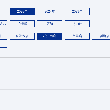
2025年
2024年
2023年
組み
IR情報
店舗
その他
通
宮野木店
柏沼南店
富里店
浜野店
。