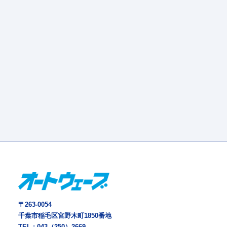
〒263-0054
千葉市稲毛区宮野木町1850番地
TEL :
043（250）2669