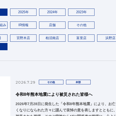
2025年
2024年
2023年
組み
IR情報
店舗
その他
通
宮野木店
柏沼南店
富里店
浜野店
2026.7.29
その他
本部
令和8年熊本地震により被災された皆様へ
2026年7月28日に発生した「令和8年熊本地震」により、お亡
くなりになられた方々に謹んで哀悼の意を表しますとともに