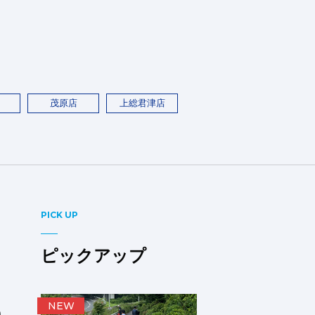
茂原店
上総君津店
PICK UP
ピックアップ
、
NEW