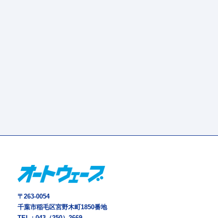
〒263-0054
千葉市稲毛区宮野木町1850番地
TEL :
043（250）2669