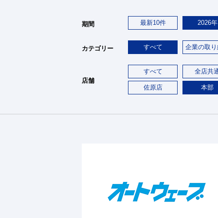
最新10件
2026年
期間
すべて
企業の取り
カテゴリー
すべて
全店共
店舗
佐原店
本部