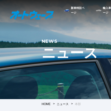
新車特設ペ
輸入車
ージ
ージ
NEWS
ニュース
HOME
ニュース
本部