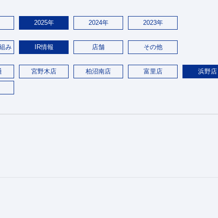
2025年
2024年
2023年
組み
IR情報
店舗
その他
通
宮野木店
柏沼南店
富里店
浜野店
。