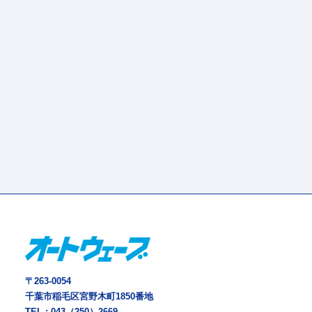
〒263-0054
千葉市稲毛区宮野木町1850番地
TEL :
043（250）2669