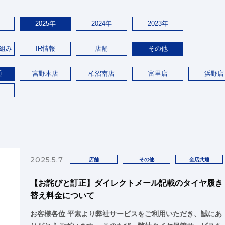
2025年
2024年
2023年
組み
IR情報
店舗
その他
通
宮野木店
柏沼南店
富里店
浜野店
2025.5.7
店舗
その他
全店共通
【お詫びと訂正】ダイレクトメール記載のタイヤ履き
替え料金について
お客様各位 平素より弊社サービスをご利用いただき、誠にあ