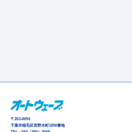
〒263-0054
千葉市稲毛区宮野木町1850番地
TEL :
043（250）2669