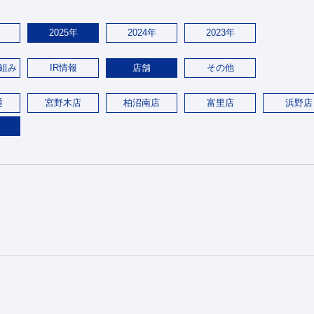
2025年
2024年
2023年
組み
IR情報
店舗
その他
通
宮野木店
柏沼南店
富里店
浜野店
。