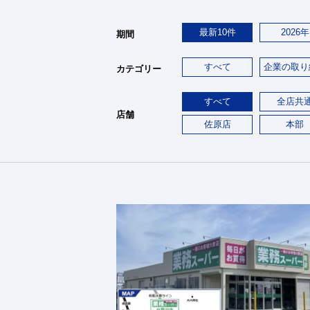
最新10件
2026年
期間
すべて
企業の取り
カテゴリー
すべて
全店共
店舗
佐原店
本部