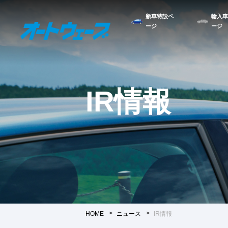
新車特設ペ
輸入車
ージ
ージ
IR情報
HOME
ニュース
IR情報