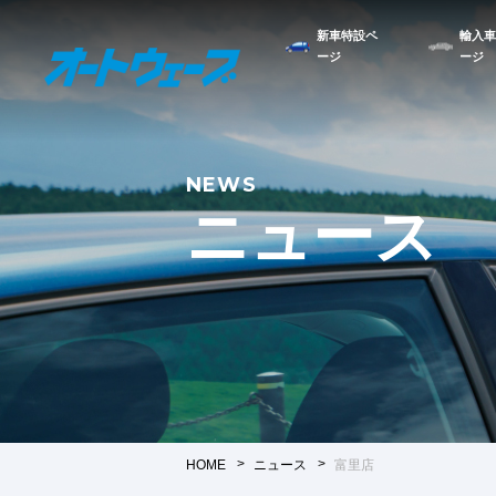
新車特設ペ
輸入車
ージ
ージ
NEWS
ニュース
HOME
ニュース
富里店