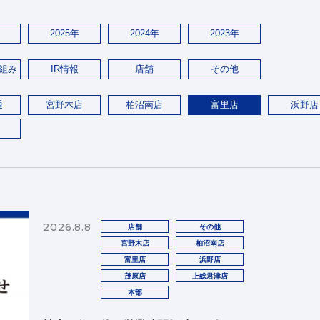
2025年
2024年
2023年
組み
IR情報
店舗
その他
通
宮野木店
柏沼南店
富里店
浜野店
2026.8.8
店舗
その他
宮野木店
柏沼南店
富里店
浜野店
茂原店
上総君津店
本部