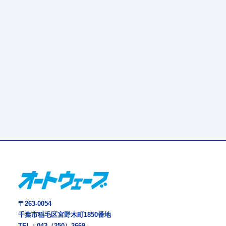
〒263-0054
千葉市稲毛区宮野木町1850番地
TEL :
043（250）2669