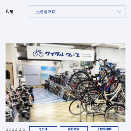
店舗
2022.2.6
その他
宮野木店
上総君津店