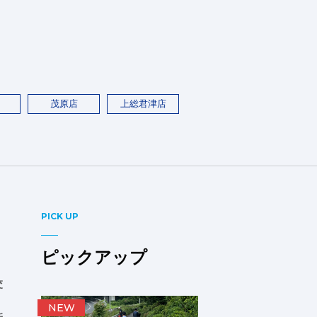
茂原店
上総君津店
PICK UP
ピックアップ
交
NEW