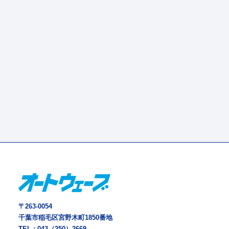
〒263-0054
千葉市稲毛区宮野木町1850番地
TEL :
043（250）2669