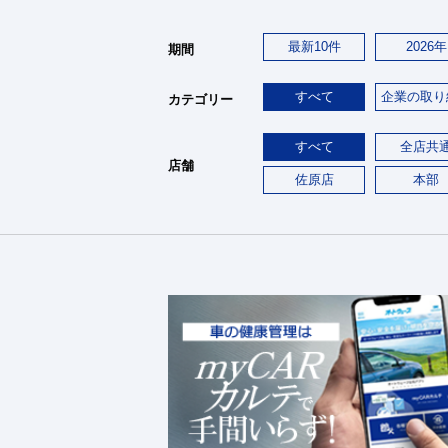
最新10件
2026年
期間
すべて
企業の取り
カテゴリー
すべて
全店共
店舗
佐原店
本部